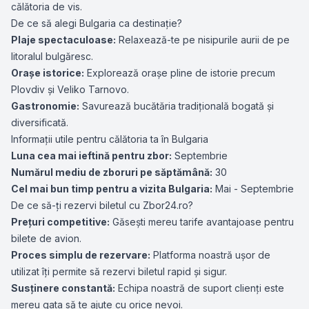
călătoria de vis.
De ce să alegi Bulgaria ca destinație?
Plaje spectaculoase:
Relaxează-te pe nisipurile aurii de pe
litoralul bulgăresc.
Orașe istorice:
Explorează orașe pline de istorie precum
Plovdiv și Veliko Tarnovo.
Gastronomie:
Savurează bucătăria tradițională bogată și
diversificată.
Informații utile pentru călătoria ta în Bulgaria
Luna cea mai ieftină pentru zbor:
Septembrie
Numărul mediu de zboruri pe săptămână:
30
Cel mai bun timp pentru a vizita Bulgaria:
Mai - Septembrie
De ce să-ți rezervi biletul cu Zbor24.ro?
Prețuri competitive:
Găsești mereu tarife avantajoase pentru
bilete de avion.
Proces simplu de rezervare:
Platforma noastră ușor de
utilizat îți permite să rezervi biletul rapid și sigur.
Susținere constantă:
Echipa noastră de suport clienți este
mereu gata să te ajute cu orice nevoi.