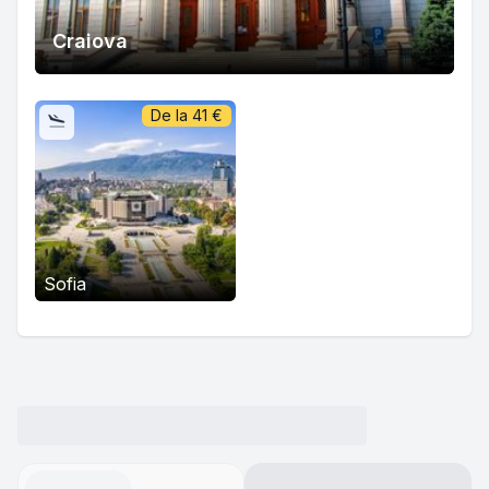
Craiova
De la
41
€
Sofia