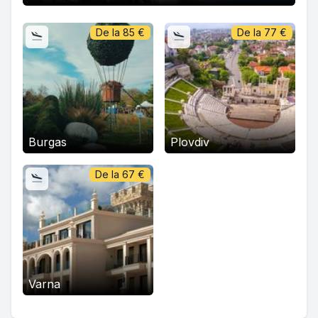
De la
85
€
De la
77
€
Burgas
Plovdiv
De la
67
€
Varna