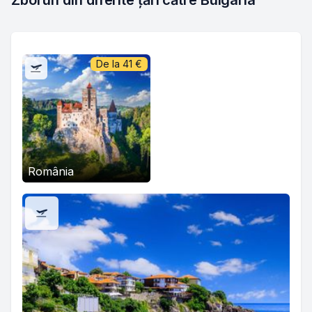
Zboruri din diferite țări către Bulgaria
De la
41
€
România