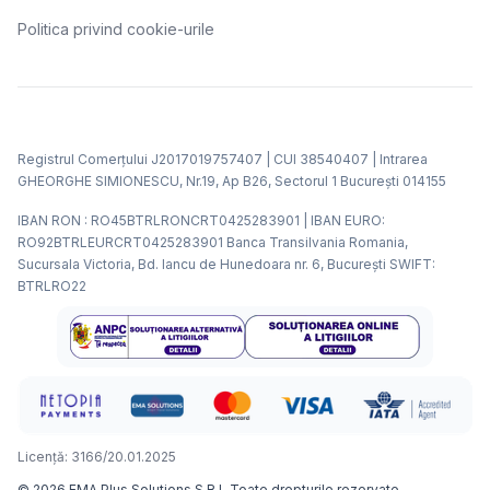
Politica privind cookie-urile
Registrul Comerțului J2017019757407 | CUI 38540407 | Intrarea
GHEORGHE SIMIONESCU, Nr.19, Ap B26, Sectorul 1 Bucureşti 014155
IBAN RON : RO45BTRLRONCRT0425283901 | IBAN EURO:
RO92BTRLEURCRT0425283901 Banca Transilvania Romania,
Sucursala Victoria, Bd. Iancu de Hunedoara nr. 6, Bucureşti SWIFT:
BTRLRO22
Licenţă: 3166/20.01.2025
©
2026
EMA Plus Solutions S.R.L
Toate drepturile rezervate.