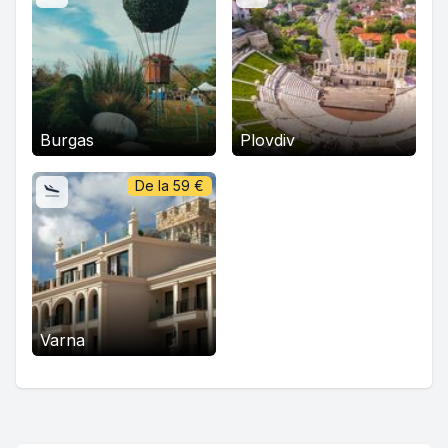
Burgas
Plovdiv
De la
59
€
Varna