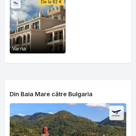
De la
82
€
Varna
Din Baia Mare către Bulgaria