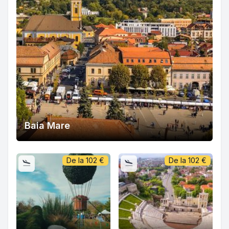
Baia Mare
De la
102
€
De la
102
€