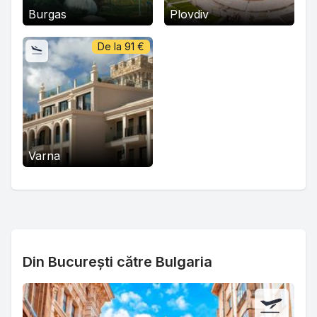
Burgas
Plovdiv
De la
91
€
Varna
Din București către Bulgaria