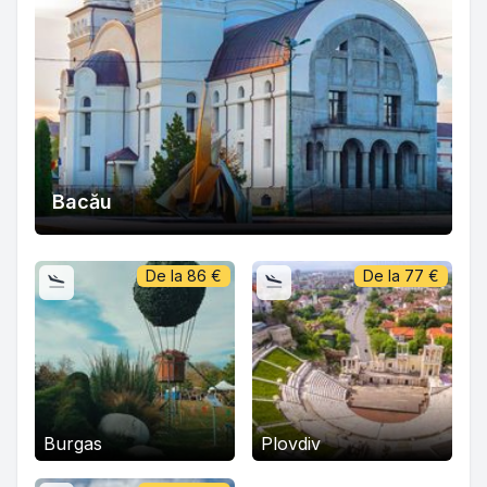
Bacău
De la
86
€
De la
77
€
Burgas
Plovdiv