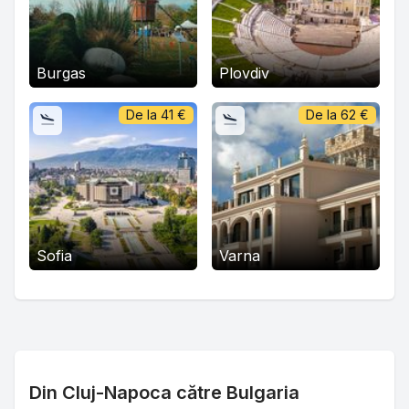
Burgas
Plovdiv
De la
41
€
De la
62
€
Sofia
Varna
Din Cluj-Napoca către Bulgaria