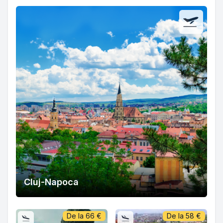
Cluj-Napoca
De la
66
€
De la
58
€