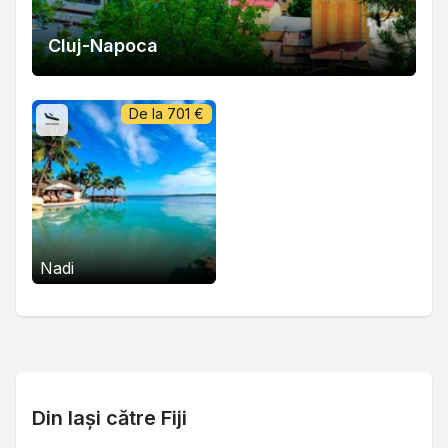
Cluj-Napoca
De la
701
€
Nadi
Din Iași către Fiji