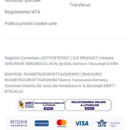
necesități speciale
Transferuri
Regulamentul IATA
Politica privind cookie-urile
Registrul Comerțului J2017019757407 | CUI 38540407 | Intrarea
GHEORGHE SIMIONESCU, Nr.19, Ap B26, Sectorul 1 Bucureşti 014155
IBAN RON : RO45BTRLRONCRT0425283901 | IBAN EURO:
RO92BTRLEURCRT0425283901 Banca Transilvania Romania,
Sucursala Victoria, Bd. Iancu de Hunedoara nr. 6, Bucureşti SWIFT:
BTRLRO22