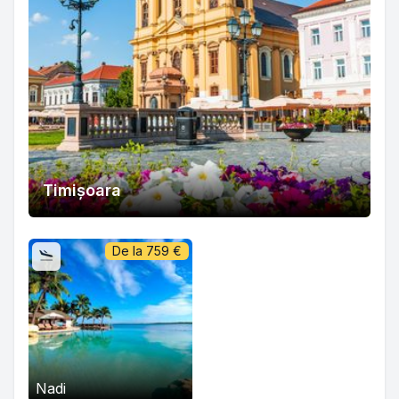
Timișoara
De la
759
€
Nadi