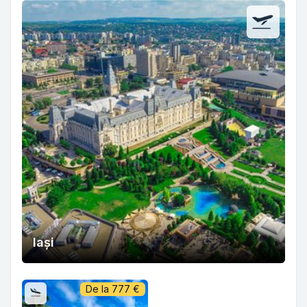
Iași
De la
777
€