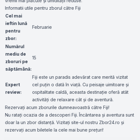
vremii mai plăcute și umidității reduse.
Informatii utile pentru zborul către Fiji
Cel mai
ieftin lună
Februarie
pentru
zbor:
Numărul
mediu de
15
zboruri pe
săptămână:
Fiji este un paradis adevărat care merită vizitat
Expert
cel puțin o dată în viață. Cu peisaje uimitoare și
review:
ospitalitate caldă, aceasta destinație oferă atât
activități de relaxare cât și de aventură.
Rezervați acum zborurile dumneavoastră către Fiji!
Nu ratați ocazia de a descoperi Fiji. Încântarea și aventura sunt
doar la un zbor distanță. Vizitați site-ul nostru Zbor24.ro și
rezervați acum biletele la cele mai bune prețuri!