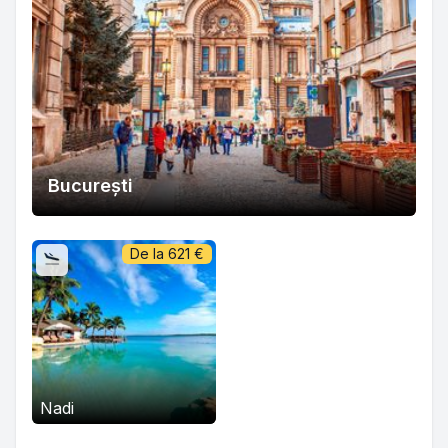
București
De la
621
€
Nadi