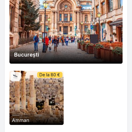
București
De la
80
€
Amman