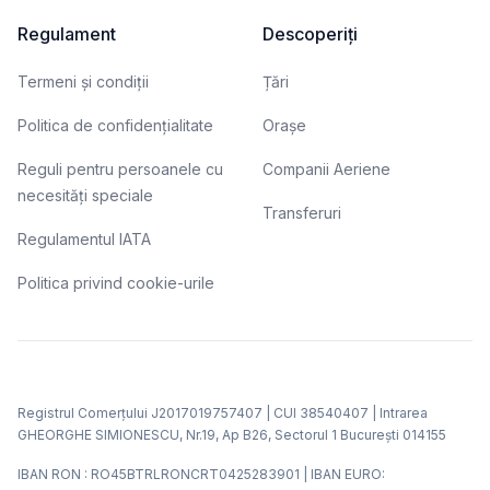
Regulament
Descoperiți
Termeni și condiții
Țări
Politica de confidențialitate
Orașe
Reguli pentru persoanele cu
Companii Aeriene
necesități speciale
Transferuri
Regulamentul IATA
Politica privind cookie-urile
Registrul Comerțului J2017019757407 | CUI 38540407 | Intrarea
GHEORGHE SIMIONESCU, Nr.19, Ap B26, Sectorul 1 Bucureşti 014155
IBAN RON : RO45BTRLRONCRT0425283901 | IBAN EURO: