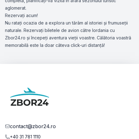
completă, planificați-vă vizita în afara sezonului turistic
aglomerat.
Rezervați acum!
Nu ratați ocazia de a explora un tărâm al istoriei și frumuseții
naturale. Rezervați biletele de avion către Iordania cu
Zbor24.ro și începeți aventura vieții voastre. Călătoria voastră
memorabilă este la doar câteva click-uri distanță!
contact@zbor24.ro
+40 31 781 1110