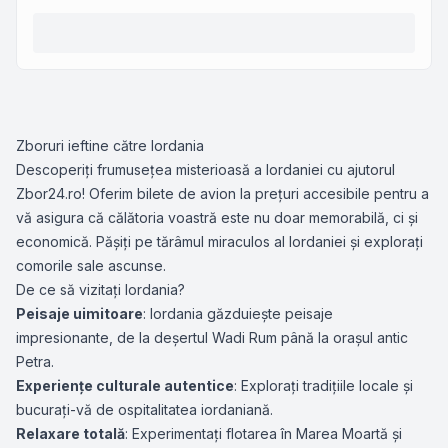
Zboruri ieftine către Iordania
Descoperiți frumusețea misterioasă a Iordaniei cu ajutorul
Zbor24.ro! Oferim bilete de avion la prețuri accesibile pentru a
vă asigura că călătoria voastră este nu doar memorabilă, ci și
economică. Pășiți pe tărâmul miraculos al Iordaniei și explorați
comorile sale ascunse.
De ce să vizitați Iordania?
Peisaje uimitoare
: Iordania găzduiește peisaje
impresionante, de la deșertul Wadi Rum până la orașul antic
Petra.
Experiențe culturale autentice
: Explorați tradițiile locale și
bucurați-vă de ospitalitatea iordaniană.
Relaxare totală
: Experimentați flotarea în Marea Moartă și