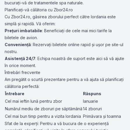
bucurați-vă de tratamentele spa naturale.
Planificați-vă călătoria cu Zbor24.ro
Cu Zbor24.ro, găsirea zborului perfect către Iordania este
simplă și rapidă. Vă oferim:
Prețuri imbatabile
: Beneficiați de cele mai mici tarife la
biletele de avion.
Conveniență
: Rezervați biletele online rapid și ușor pe site-ul
nostru.
Asistență 24/7
: Echipa noastră de suport este aici să vă ajute
în orice moment.
Întrebări frecvente
Am pregătit o scurtă prezentare pentru a vă ajuta să planificați
călătoria perfectă:
Întrebare
Răspuns
Cel mai ieftin lună pentru zbor
Ianuarie
Numărul mediu de zboruri pe săptămână
14 zboruri
Cel mai bun timp pentru a vizita Iordania
Primăvara și toamna
Sfat de la experți: Pentru a vă bucura de o experiență