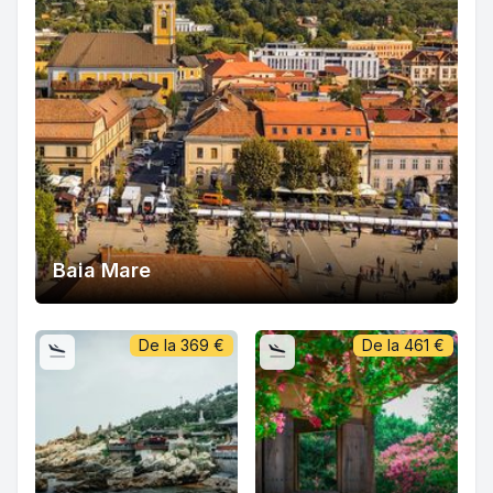
Baia Mare
De la
369
€
De la
461
€