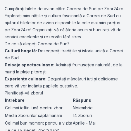
Cumpărați bilete de avion către Coreea de Sud pe Zbor24.ro
Explorați minunățiile și cultura fascinantă a Coreei de Sud cu
ajutorul biletelor de avion disponibile la cele mai mici prețuri
pe Zbor24.ro! Organizați-vă călătoria acum și bucurați-vă de
servicii excelente și rezervări fără stres.
De ce să alegeți Coreea de Sud?
Cultură bogată:
Descoperiți tradițiile și istoria unică a Coreei
de Sud.
Peisaje spectaculoase:
Admirați frumusețea naturală, de la
munți la plaje pitorești.
Experiențe culinare:
Degustați mâncăruri iuți și delicioase
care vă vor încânta papilele gustative.
Planificați-vă zborul
Întrebare
Răspuns
Cel mai ieftin lună pentru zbor
Noiembrie
Media zborurilor săptămânale
14 zboruri
Cel mai bun moment pentru a vizita
Aprilie - Mai
De ce să alegeți Zbor24.ro?