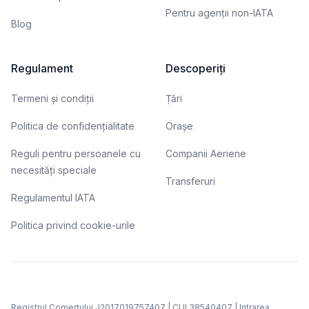
Pentru agenții non-IATA
Blog
Regulament
Descoperiți
Termeni și condiții
Țări
Politica de confidențialitate
Orașe
Reguli pentru persoanele cu
Companii Aeriene
necesități speciale
Transferuri
Regulamentul IATA
Politica privind cookie-urile
Registrul Comerțului J2017019757407 | CUI 38540407 | Intrarea