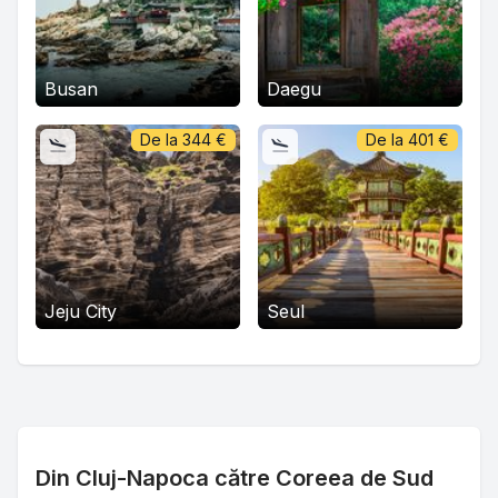
Busan
Daegu
De la
344
€
De la
401
€
Jeju City
Seul
Din Cluj-Napoca către Coreea de Sud