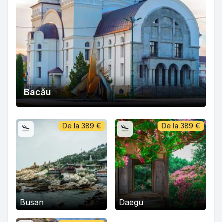
Bacău
De la
389
€
De la
389
€
Busan
Daegu