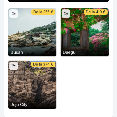
De la
355
€
De la
419
€
Busan
Daegu
De la
374
€
Jeju City