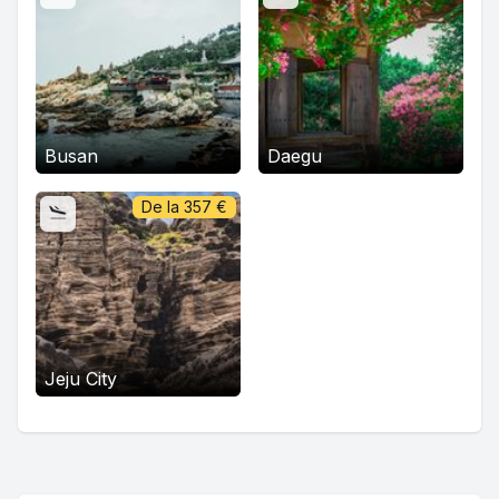
Busan
Daegu
De la
357
€
Jeju City