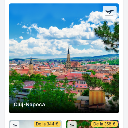
Cluj-Napoca
De la
344
€
De la
358
€