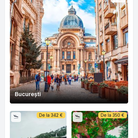
București
De la
342
€
De la
350
€