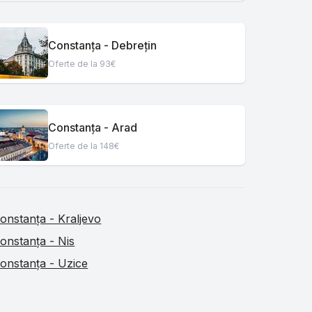
Constanța - Debrețin
Oferte de la 93€
Constanța - Arad
Oferte de la 148€
onstanța - Kraljevo
onstanța - Nis
onstanța - Uzice