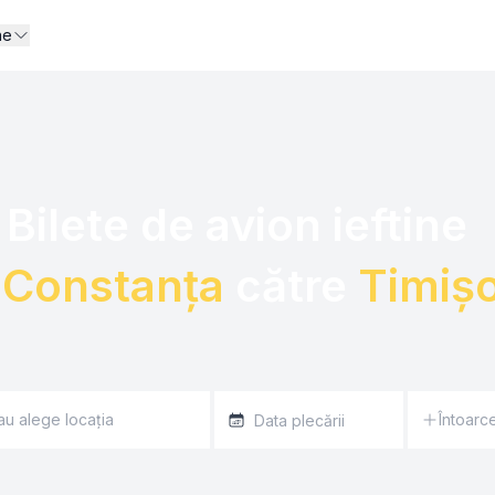
ne
Bilete de avion ieftine  

 
Constanța
 către 
Timiș
Întoarc