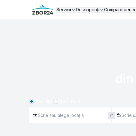
Servicii
Descoperiți
Companii aerie
din
Doar dus
Dus-întors