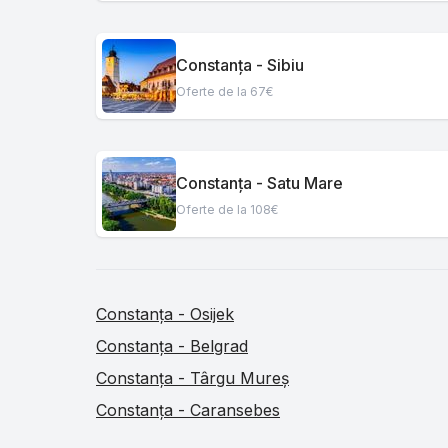
Constanța - Sibiu
Oferte de la 67€
Constanța - Satu Mare
Oferte de la 108€
Constanța - Osijek
Constanța - Belgrad
Constanța - Târgu Mureș
Constanța - Caransebes