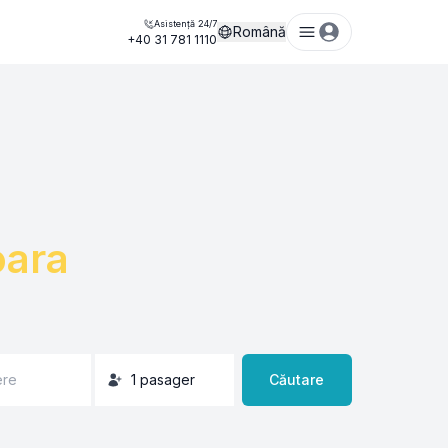
Asistență 24/7
Română
+40 31 781 1110
oara
ere
1
pasager
Căutare