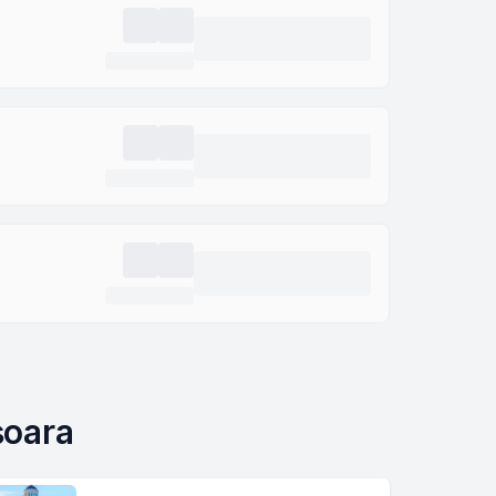
șoara