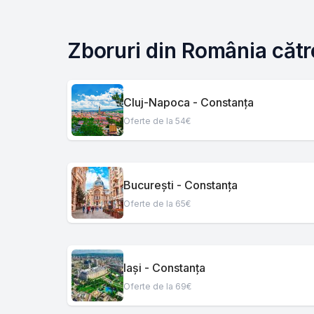
Zboruri din România căt
Cluj-Napoca - Constanța
Oferte de la 54€
București - Constanța
Oferte de la 65€
Iași - Constanța
Oferte de la 69€