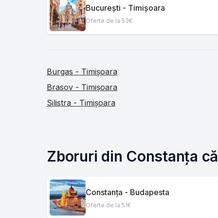
București - Timișoara
Oferte de la 53€
Burgas - Timișoara
Brasov - Timișoara
Silistra - Timișoara
Zboruri din Constanța că
Constanța - Budapesta
Oferte de la 51€