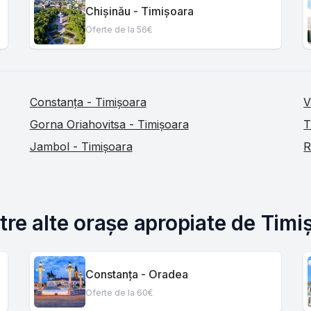
Chișinău - Timișoara
Oferte de la 56€
Constanța - Timișoara
V
Gorna Oriahovitsa - Timișoara
T
Jambol - Timișoara
R
tre alte orașe apropiate de Timi
Constanța - Oradea
Oferte de la 60€