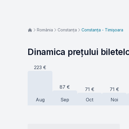
România
Constanța
Constanța - Timișoara
Dinamica prețului biletel
223
€
87
€
71
€
71
€
Aug
Sep
Oct
Noi