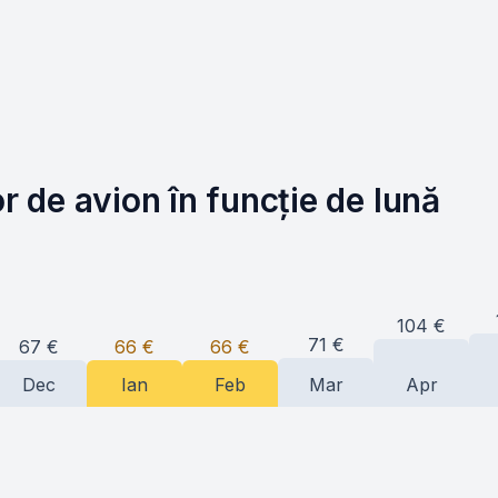
or de avion în funcție de lună
104
€
71
€
67
€
66
€
66
€
Dec
Ian
Feb
Mar
Apr