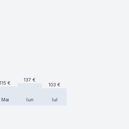
137
€
115
€
103
€
Mai
Iun
Iul