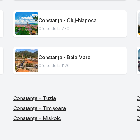
Constanța - Cluj-Napoca
Oferte de la 77€
Constanța - Baia Mare
Oferte de la 117€
Constanța - Tuzla
C
Constanța - Timișoara
C
Constanța - Miskolc
C