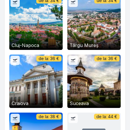
de la:
34
€
de la:
34
€
Cluj-Napoca
Târgu Mureș
de la:
36
€
de la:
36
€
Craiova
Suceava
de la:
38
€
de la:
44
€