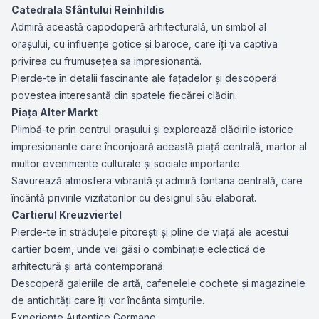
Catedrala Sfântului Reinhildis
Admiră această capodoperă arhitecturală, un simbol al
orașului, cu influențe gotice și baroce, care îți va captiva
privirea cu frumusețea sa impresionantă.
Pierde-te în detalii fascinante ale fațadelor și descoperă
povestea interesantă din spatele fiecărei clădiri.
Piața Alter Markt
Plimbă-te prin centrul orașului și explorează clădirile istorice
impresionante care înconjoară această piață centrală, martor al
multor evenimente culturale și sociale importante.
Savurează atmosfera vibrantă și admiră fontana centrală, care
încântă privirile vizitatorilor cu designul său elaborat.
Cartierul Kreuzviertel
Pierde-te în străduțele pitorești și pline de viață ale acestui
cartier boem, unde vei găsi o combinație eclectică de
arhitectură și artă contemporană.
Descoperă galeriile de artă, cafenelele cochete și magazinele
de antichități care îți vor încânta simțurile.
Experiențe Autentice Germane