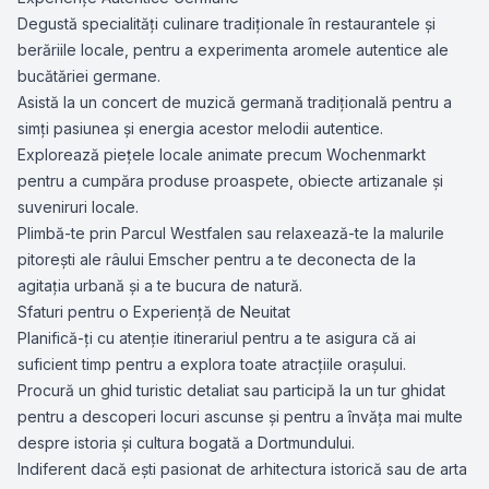
Degustă specialități culinare tradiționale în restaurantele și
berăriile locale, pentru a experimenta aromele autentice ale
bucătăriei germane.
Asistă la un concert de muzică germană tradițională pentru a
simți pasiunea și energia acestor melodii autentice.
Explorează piețele locale animate precum Wochenmarkt
pentru a cumpăra produse proaspete, obiecte artizanale și
suveniruri locale.
Plimbă-te prin Parcul Westfalen sau relaxează-te la malurile
pitorești ale râului Emscher pentru a te deconecta de la
agitația urbană și a te bucura de natură.
Sfaturi pentru o Experiență de Neuitat
Planifică-ți cu atenție itinerariul pentru a te asigura că ai
suficient timp pentru a explora toate atracțiile orașului.
Procură un ghid turistic detaliat sau participă la un tur ghidat
pentru a descoperi locuri ascunse și pentru a învăța mai multe
despre istoria și cultura bogată a Dortmundului.
Indiferent dacă ești pasionat de arhitectura istorică sau de arta