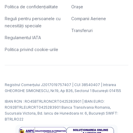
Politica de confidențialitate
Orașe
Reguli pentru persoanele cu
Companii Aeriene
necesități speciale
Transferuri
Regulamentul IATA
Politica privind cookie-urile
Registrul Comerțului J2017019757407 | CUI 38540407 | Intrarea
GHEORGHE SIMIONESCU, Nr.19, Ap B26, Sectorul 1 Bucureşti 014155
IBAN RON : RO45BTRLRONCRT0425283901 | IBAN EURO:
RO92BTRLEURCRT0425283901 Banca Transilvania Romania,
Sucursala Victoria, Bd. Iancu de Hunedoara nr. 6, Bucureşti SWIFT:
BTRLRO22