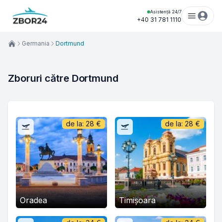
Asistență 24/7
+40 31 781 1110
Germania
Dortmund
Zboruri către Dortmund
de la:
28
€
de la:
28
€
Oradea
Timișoara