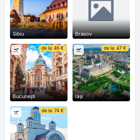
Sibiu
Brasov
de la:
46
€
de la:
47
€
București
Iași
de la:
74
€