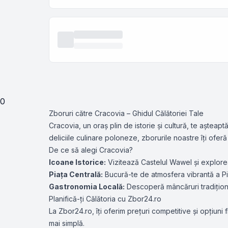
0
Zboruri către Cracovia – Ghidul Călătoriei Tale
Cracovia, un oraș plin de istorie și cultură, te așteap
deliciile culinare poloneze, zborurile noastre îți ofe
De ce să alegi Cracovia?
Icoane Istorice:
Vizitează Castelul Wawel și explorea
Piața Centrală:
Bucură-te de atmosfera vibrantă a Pie
Gastronomia Locală:
Descoperă mâncăruri tradițion
Planifică-ți Călătoria cu Zbor24.ro
La Zbor24.ro, îți oferim prețuri competitive și opțiuni 
mai simplă.