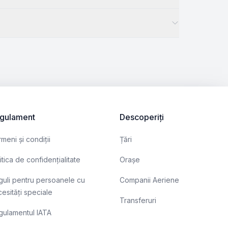
gulament
Descoperiți
meni și condiții
Țări
itica de confidențialitate
Orașe
uli pentru persoanele cu
Companii Aeriene
esități speciale
Transferuri
gulamentul IATA