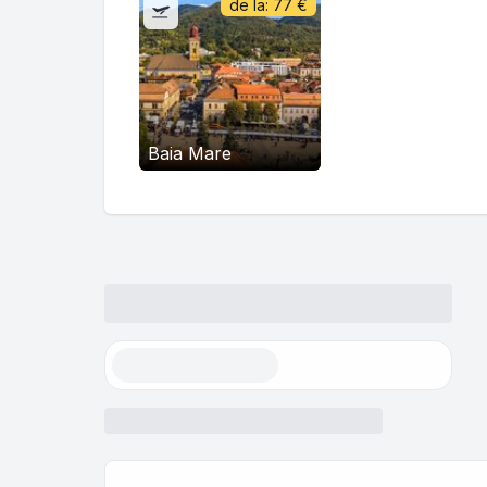
de la:
77
€
Baia Mare