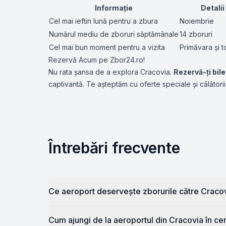
Informație
Detalii
Cel mai ieftin lună pentru a zbura
Noiembrie
Numărul mediu de zboruri săptămânale
14 zboruri
Cel mai bun moment pentru a vizita
Primăvara și 
Rezervă Acum pe Zbor24.ro!
Nu rata șansa de a explora Cracovia.
Rezervă-ți bil
captivantă. Te așteptăm cu oferte speciale și călătorii
Întrebări frecvente
Ce aeroport deservește zborurile către Craco
Cum ajungi de la aeroportul din Cracovia în cen