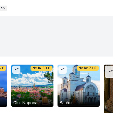
ne
8
€
de la:
50
€
de la:
73
€
Cluj-Napoca
Bacău