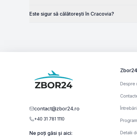
Este sigur să călătorești în Cracovia?
Zbor2
Despre 
Contact
contact@zbor24.ro
Întrebăr
+40 31 781 1110
Programu
Ne poți găsi și aici:
Detalii 