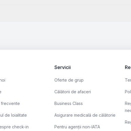
4
Servicii
Re
noi
Oferte de grup
Ter
e
Călătorii de afaceri
Pol
i frecvente
Business Class
Reg
nec
l de loialitate
Asigurare medicală de călătorie
Re
despre check-in
Pentru agenții non-IATA