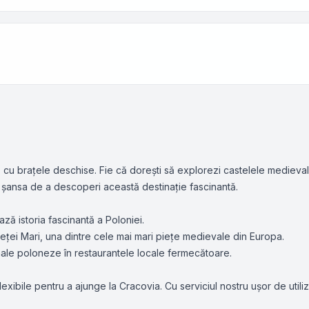
tă cu brațele deschise. Fie că dorești să explorezi castelele medieval
ră șansa de a descoperi această destinație fascinantă.
ză istoria fascinantă a Poloniei.
ței Mari, una dintre cele mai mari piețe medievale din Europa.
ale poloneze în restaurantele locale fermecătoare.
flexibile pentru a ajunge la Cracovia. Cu serviciul nostru ușor de util