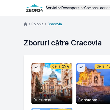
Servicii
Descoperiți
Companii aerie
Polonia
Cracovia
Zboruri către Cracovia
de la:
25
€
de la:
4
București
Constanța