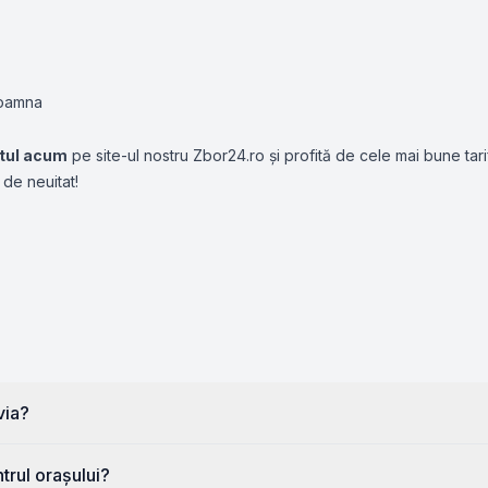
toamna
etul acum
pe site-ul nostru Zbor24.ro și profită de cele mai bune tar
 de neuitat!
via?
trul orașului?