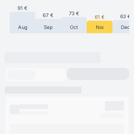
91
€
73
€
67
€
63
€
61
€
Aug
Sep
Oct
Noi
Dec