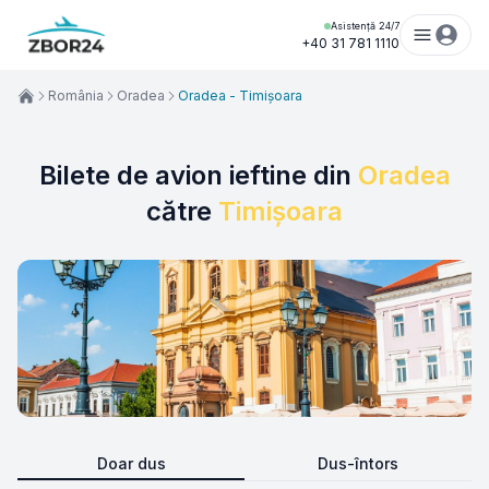
Asistență 24/7
+40 31 781 1110
România
Oradea
Oradea - Timișoara
Bilete de avion ieftine din
Oradea
către
Timișoara
Doar dus
Dus-întors