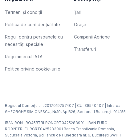
Termeni și condiții
Țări
Politica de confidențialitate
Orașe
Reguli pentru persoanele cu
Companii Aeriene
necesități speciale
Transferuri
Regulamentul IATA
Politica privind cookie-urile
Registrul Comerțului J2017019757407 | CUI 38540407 | Intrarea
GHEORGHE SIMIONESCU, Nr.19, Ap B26, Sectorul 1 Bucureşti 014155
IBAN RON : RO45BTRLRONCRT0425283901 | IBAN EURO:
RO92BTRLEURCRT0425283901 Banca Transilvania Romania,
Sucursala Victoria, Bd. Iancu de Hunedoara nr. 6, Bucureşti SWIFT: