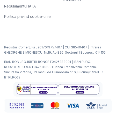
Regulamentul IATA
Politica privind cookie-urile
Registrul Comerțului J2017019757407 | CUI 38540407 | Intrarea
GHEORGHE SIMIONESCU, Nr.19, Ap B26, Sectorul 1 Bucureşti 014155
IBAN RON : RO45BTRLRONCRT0425283901 | IBAN EURO:
RO92BTRLEURCRT0425283901 Banca Transilvania Romania,
Sucursala Victoria, Bd. Iancu de Hunedoara nr. 6, Bucureşti SWIFT:
BTRLRO22