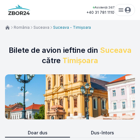
Asistență 24/7
+40 31 781 1110
România
Suceava
Suceava - Timișoara
Bilete de avion ieftine din
Suceava
către
Timișoara
Doar dus
Dus-întors